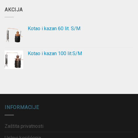
AKCIJA
Kotao i kazan 60 lit. S/M
Kotao i kazan 100 lit.S/M
INFORMACIJE
Zaštita privatnosti
Uslovi korišćenja